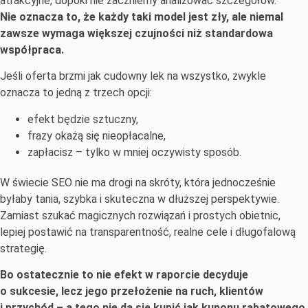
atrakcyjne, dopóki nie zaczniemy analizować szczegółów.
Nie oznacza to, że każdy taki model jest zły, ale niemal
zawsze wymaga większej czujności niż standardowa
współpraca.
Jeśli oferta brzmi jak cudowny lek na wszystko, zwykle
oznacza to jedną z trzech opcji:
efekt będzie sztuczny,
frazy okażą się nieopłacalne,
zapłacisz – tylko w mniej oczywisty sposób.
W świecie SEO nie ma drogi na skróty, która jednocześnie
byłaby tania, szybka i skuteczna w dłuższej perspektywie.
Zamiast szukać magicznych rozwiązań i prostych obietnic,
lepiej postawić na transparentność, realne cele i długofalową
strategię.
Bo ostatecznie to nie efekt w raporcie decyduje
o sukcesie, lecz jego przełożenie na ruch, klientów
i przychód – a tego nie da się kupić jak kuponu rabatowego.